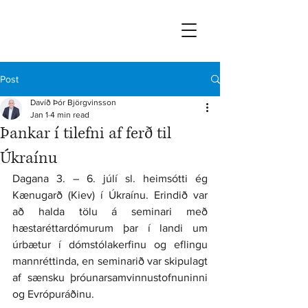
Post
Davíð Þór Björgvinsson
Jan 1
4 min read
Þankar í tilefni af ferð til
Úkraínu
Dagana 3. – 6. júlí sl. heimsótti ég 
Kænugarð (Kiev) í Úkraínu. Erindið var 
að halda tölu á seminari með 
hæstaréttardómurum þar í landi um 
úrbætur í dómstólakerfinu og eflingu 
mannréttinda, en seminarið var skipulagt 
af sænsku þróunarsamvinnustofnuninni 
og Evrópuráðinu.