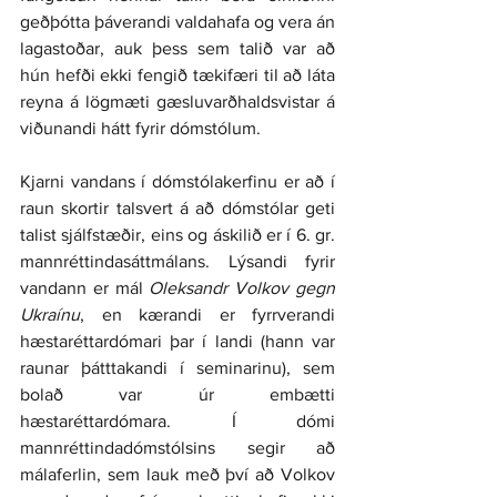
geðþótta þáverandi valdahafa og vera án 
lagastoðar, auk þess sem talið var að 
hún hefði ekki fengið tækifæri til að láta 
reyna á lögmæti gæsluvarðhaldsvistar á 
viðunandi hátt fyrir dómstólum.
Kjarni vandans í dómstólakerfinu er að í 
raun skortir talsvert á að dómstólar geti 
talist sjálfstæðir, eins og áskilið er í 6. gr. 
mannréttindasáttmálans. Lýsandi fyrir 
vandann er mál 
Oleksandr Volkov gegn 
Ukraínu
, en kærandi er fyrrverandi 
hæstaréttardómari þar í landi (hann var 
raunar þátttakandi í seminarinu), sem 
bolað var úr embætti 
hæstaréttardómara. Í dómi 
mannréttindadómstólsins segir að 
málaferlin, sem lauk með því að Volkov 