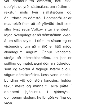
var dæmdur frá embætti, hafi ekki 
uppfyllt skilyrði sáttmálans um réttinn til 
rekstur máls fyrir sjálfstæðum og 
óhlutdrægum dómstól. Í dómsorði er er 
m.a. tekið fram að að yfirvöld skuli sem 
allra fyrst setja Volkov aftur í embætti. 
Mjög óvenjulegt er að dómstóllinn kveði 
á um slíka skyldu í dómum sínum og er 
vísbending um að málið er litið mjög 
alvarlegum augum. Önnur vandamál 
steðja að dómstólakrefinu, en þar er 
spilling og mútuþægni dómara útbreidd, 
sem og skortur á faglegri hæfni á öllu 
stigum dómskerfisins. Þessi vandi er ekki 
bundinn við dómstóla landsins, heldur 
tekur meira og minna til allra þátta í 
opinberri þjónustu, í sjórnsýslu, 
opinberum skólum, heilbrigðiskerfinu og 
víðar.