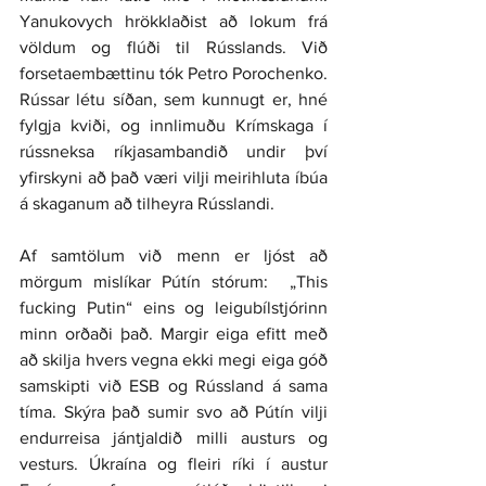
Yanukovych hrökklaðist að lokum frá 
völdum og flúði til Rússlands. Við 
forsetaembættinu tók Petro Porochenko. 
Rússar létu síðan, sem kunnugt er, hné 
fylgja kviði, og innlimuðu Krímskaga í 
rússneksa ríkjasambandið undir því 
yfirskyni að það væri vilji meirihluta íbúa 
á skaganum að tilheyra Rússlandi.
Af samtölum við menn er ljóst að 
mörgum mislíkar Pútín stórum:  „This 
fucking Putin“ eins og leigubílstjórinn 
minn orðaði það. Margir eiga efitt með 
að skilja hvers vegna ekki megi eiga góð 
samskipti við ESB og Rússland á sama 
tíma. Skýra það sumir svo að Pútín vilji 
endurreisa jántjaldið milli austurs og 
vesturs. Úkraína og fleiri ríki í austur 