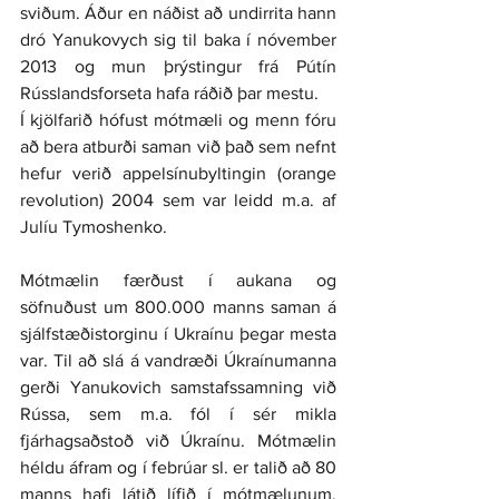
sviðum. Áður en náðist að undirrita hann 
dró Yanukovych sig til baka í nóvember 
2013 og mun þrýstingur frá Pútín 
Rússlandsforseta hafa ráðið þar mestu.
Í kjölfarið hófust mótmæli og menn fóru 
að bera atburði saman við það sem nefnt 
hefur verið appelsínubyltingin (orange 
revolution) 2004 sem var leidd m.a. af 
Julíu Tymoshenko. 
Mótmælin færðust í aukana og 
söfnuðust um 800.000 manns saman á 
sjálfstæðistorginu í Ukraínu þegar mesta 
var. Til að slá á vandræði Úkraínumanna 
gerði Yanukovich samstafssamning við 
Rússa, sem m.a. fól í sér mikla 
fjárhagsaðstoð við Úkraínu. Mótmælin 
héldu áfram og í febrúar sl. er talið að 80 
manns hafi látið lífið í mótmælunum. 