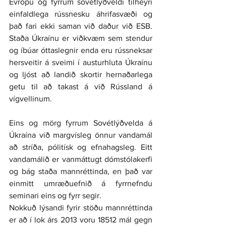
Evrópu og fyrrum sovétlýðveldi tilheyri 
einfaldlega rússnesku áhrifasvæði og 
það fari ekki saman við daður við ESB. 
Staða Úkraínu er viðkvæm sem stendur 
og íbúar óttaslegnir enda eru rússneksar 
hersveitir á sveimi í austurhluta Úkraínu 
og ljóst að landið skortir hernaðarlega 
getu til að takast á við Rússland á 
vígvellinum.
Eins og mörg fyrrum Sovétlýðvelda á 
Úkraína við margvísleg önnur vandamál 
að stríða, pólitísk og efnahagsleg. Eitt 
vandamálið er vanmáttugt dómstólakerfi 
og bág staða mannréttinda, en það var 
einmitt umræðuefnið á fyrrnefndu 
seminari eins og fyrr segir.
Nokkuð lýsandi fyrir stöðu mannréttinda 
er að í lok árs 2013 voru 18512 mál gegn 