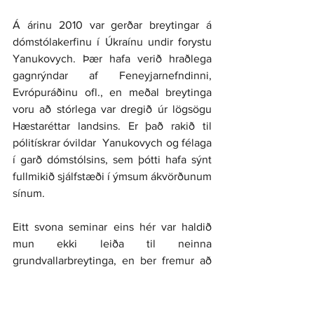
Á árinu 2010 var gerðar breytingar á 
dómstólakerfinu í Úkraínu undir forystu 
Yanukovych. Þær hafa verið hraðlega 
gagnrýndar af Feneyjarnefndinni, 
Evrópuráðinu ofl., en meðal breytinga 
voru að stórlega var dregið úr lögsögu 
Hæstaréttar landsins. Er það rakið til 
pólitískrar óvildar  Yanukovych og félaga 
í garð dómstólsins, sem þótti hafa sýnt 
fullmikið sjálfstæði í ýmsum ákvörðunum 
sínum.
Eitt svona seminar eins hér var haldið 
mun ekki leiða til neinna 
grundvallarbreytinga, en ber fremur að 
líta á sem eitt lítið skerf í þá átt að efla 
sjálfstæði og fagmennsku í 
dómstólakerfinu í þágu íbúa Úkraínu. Til 