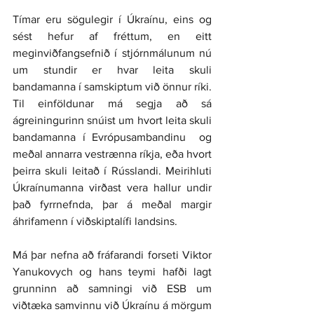
Tímar eru sögulegir í Úkraínu, eins og 
sést hefur af fréttum, en eitt 
meginviðfangsefnið í stjórnmálunum nú 
um stundir er hvar leita skuli 
bandamanna í samskiptum við önnur ríki. 
Til einföldunar má segja að sá 
ágreiningurinn snúist um hvort leita skuli 
bandamanna í Evrópusambandinu  og 
meðal annarra vestrænna ríkja, eða hvort 
þeirra skuli leitað í Rússlandi. Meirihluti 
Úkraínumanna virðast vera hallur undir 
það fyrrnefnda, þar á meðal margir 
áhrifamenn í viðskiptalífi landsins.
Má þar nefna að fráfarandi forseti Viktor 
Yanukovych og hans teymi hafði lagt 
grunninn að samningi við ESB um 
viðtæka samvinnu við Úkraínu á mörgum 