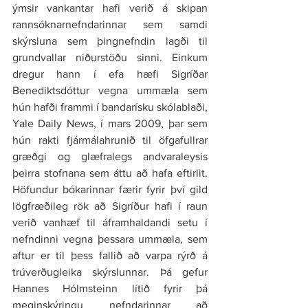
ýmsir vankantar hafi verið á skipan 
rannsóknarnefndarinnar sem samdi 
skýrsluna sem þingnefndin lagði til 
grundvallar niðurstöðu sinni. Einkum 
dregur hann í efa hæfi Sigríðar 
Benediktsdóttur vegna ummæla sem 
hún hafði frammi í bandarísku skólablaði, 
Yale Daily News, í mars 2009, þar sem 
hún rakti fjármálahrunið til öfgafullrar 
græðgi og glæfralegs andvaraleysis 
þeirra stofnana sem áttu að hafa eftirlit. 
Höfundur bókarinnar færir fyrir því gild 
lögfræðileg rök að Sigríður hafi í raun 
verið vanhæf til áframhaldandi setu í 
nefndinni vegna þessara ummæla, sem 
aftur er til þess fallið að varpa rýrð á 
trúverðugleika skýrslunnar. Þá gefur 
Hannes Hólmsteinn lítið fyrir þá 
meginskýringu nefndarinnar að 