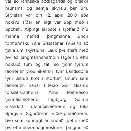
var að rannsaka aðdraganda og orsakir 
hrunsins og semja skýrslu þar um. 
Skýrslan var birt 12. apríl 2010 eða 
nokkru síðar en lagt var upp með í 
upphafi. Alþingi skipaði í kjölfarið níu 
manna nefnd þingmanna undir 
formennsku Atla Gíslasonar (VG) til að 
fjalla um skýrsluna. Lauk því starfi með 
því að þingmannanefndin lagði til, eftir 
nokkuð fum og fát, að fjórir fyrrum 
ráðherrar yrðu ákærðir fyrir Landsdómi 
fyrir ætluð brot í störfum sínum sem 
ráðherrar, nánar tiltekið Geir Haarde 
forsætisráðherra, Árna Mathiesen 
fjármálaráðherra, Ingibjörg Sólrún 
Gísladóttir utanríkisráðherra og loks 
Björgvin Sigurðsson viðskiptaráðherra. 
Svo sem kunnugt er endaði þetta með 
því eftir atkvæðagreiðsluna í þinginu að 