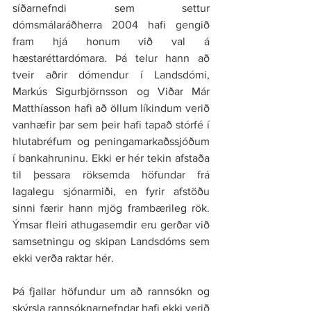
síðarnefndi sem settur 
dómsmálaráðherra 2004 hafi gengið 
fram hjá honum við val á 
hæstaréttardómara. Þá telur hann að 
tveir aðrir dómendur í Landsdómi, 
Markús Sigurbjörnsson og Viðar Már 
Matthíasson hafi að öllum líkindum verið 
vanhæfir þar sem þeir hafi tapað stórfé í 
hlutabréfum og peningamarkaðssjóðum 
í bankahruninu. Ekki er hér tekin afstaða 
til þessara röksemda höfundar frá 
lagalegu sjónarmiði, en fyrir afstöðu 
sinni færir hann mjög frambærileg rök. 
Ýmsar fleiri athugasemdir eru gerðar við 
samsetningu og skipan Landsdóms sem 
ekki verða raktar hér.
Þá fjallar höfundur um að rannsókn og 
skýrsla rannsóknarnefndar hafi ekki verið 