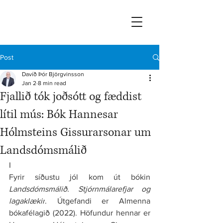
Post
Davíð Þór Björgvinsson
Jan 2
8 min read
Fjallið tók joðsótt og fæddist
lítil mús: Bók Hannesar
Hólmsteins Gissurarsonar um
Landsdómsmálið
I
Fyrir síðustu jól kom út bókin 
Landsdómsmálið. Stjórnmálarefjar og 
lagaklækir
. Útgefandi er Almenna 
bókafélagið (2022). Höfundur hennar er 