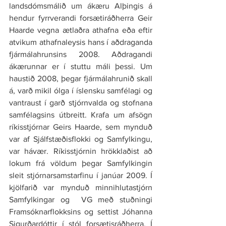
landsdómsmálið um ákæru Alþingis á 
hendur fyrrverandi forsætiráðherra Geir 
Haarde vegna ætlaðra athafna eða eftir 
atvikum athafnaleysis hans í aðdraganda 
fjármálahrunsins 2008. Aðdragandi 
ákærunnar er í stuttu máli þessi. Um 
haustið 2008, þegar fjármálahrunið skall 
á, varð mikil ólga í íslensku samfélagi og 
vantraust í garð stjórnvalda og stofnana 
samfélagsins útbreitt. Krafa um afsögn 
ríkisstjórnar Geirs Haarde, sem mynduð 
var af Sjálfstæðisflokki og Samfylkingu, 
var hávær. Ríkisstjórnin hrökklaðist að 
lokum frá völdum þegar Samfylkingin 
sleit stjórnarsamstarfinu í janúar 2009. Í 
kjölfarið var mynduð minnihlutastjórn 
Samfylkingar og  VG með stuðningi 
Framsóknarflokksins og settist Jóhanna 
Sigurðardóttir í stól forsætisráðherra. Í 