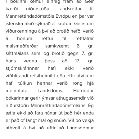
Í bókinni kemur einnig fram að Geir 
kærði niðurstöðu Landsréttar til 
Mannréttindadómstóls Evrópu en þar var 
íslenska ríkið sýknað af kröfum Geirs um 
viðurkenningu á því að brotið hefði verið 
á honum réttur til réttlátrar 
málsmeðferðar samkvæmt 6. gr. 
sáttmálans sem og brotið gegn 7. gr. 
hans vegna þess að 17. gr. 
stjórnskrárinnar hafi ekki verið 
viðhlítandi refsiheimild eða eftir atvikum 
hafi túlkun hennar verið röng hjá 
meirihluta Landsdóms. Höfundur 
bókarinnar gerir ýmsar athugasemdir við 
niðurstöðu Mannréttindadómstólsins. Ég 
ætla ekki að fara nánar út það hér enda 
er það of langt mál og snúið. Vil þó vekja 
athygli á því að eftir að Landsdómur 
hafði vísað frá tveimur ákæruliðum og 