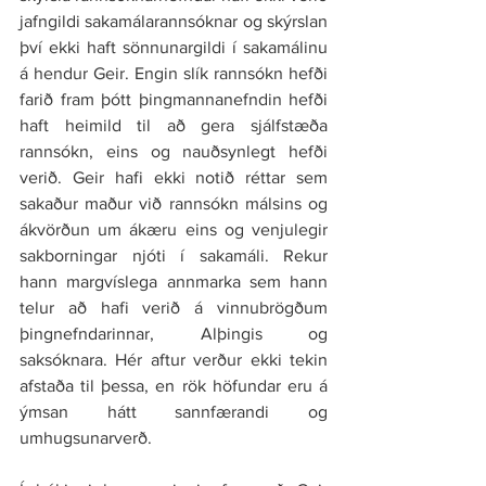
jafngildi sakamálarannsóknar og skýrslan 
því ekki haft sönnunargildi í sakamálinu 
á hendur Geir. Engin slík rannsókn hefði 
farið fram þótt þingmannanefndin hefði 
haft heimild til að gera sjálfstæða 
rannsókn, eins og nauðsynlegt hefði 
verið. Geir hafi ekki notið réttar sem 
sakaður maður við rannsókn málsins og 
ákvörðun um ákæru eins og venjulegir 
sakborningar njóti í sakamáli. Rekur 
hann margvíslega annmarka sem hann 
telur að hafi verið á vinnubrögðum 
þingnefndarinnar, Alþingis og 
saksóknara. Hér aftur verður ekki tekin 
afstaða til þessa, en rök höfundar eru á 
ýmsan hátt sannfærandi og 
umhugsunarverð.