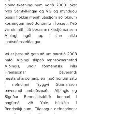
alþingiskosningunum vorið 2009 jókst 
fylgi Samfylkingar og VG og mynduðu 
þessir flokkar meirihlutastjórn að loknum 
kosningum með Jóhönnu í forsæti. Það 
var einmitt í tíð þessarar ríkisstjórnar sem 
Alþingi lagði upp í sinn mikla 
landsdómsleiðangur.
Þá er þess að geta að um haustið 2008 
hafði Alþingi skipað rannsóknarnefnd 
Alþingis, undir formennsku Páls 
Hreinssonar þáverandi 
hæstaréttardómara, en með honum sátu 
í nefndinni Tryggvi Gunnarsson 
þáverandi umboðsmaður Alþingis og 
Sigríður Benediktsdóttir kennari í 
hagfræði við Yale háskóla í 
Bandaríkjunum. Tilgangur nefndarinnar 