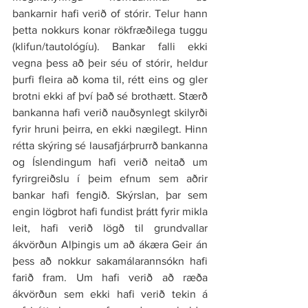
bankarnir hafi verið of stórir. Telur hann 
þetta nokkurs konar rökfræðilega tuggu 
(klifun/tautológíu). Bankar falli ekki 
vegna þess að þeir séu of stórir, heldur 
þurfi fleira að koma til, rétt eins og gler 
brotni ekki af því það sé brothætt. Stærð 
bankanna hafi verið nauðsynlegt skilyrði 
fyrir hruni þeirra, en ekki nægilegt. Hinn 
rétta skýring sé lausafjárþrurrð bankanna 
og Íslendingum hafi verið neitað um 
fyrirgreiðslu í þeim efnum sem aðrir 
bankar hafi fengið. Skýrslan, þar sem 
engin lögbrot hafi fundist þrátt fyrir mikla 
leit, hafi verið lögð til grundvallar 
ákvörðun Alþingis um að ákæra Geir án 
þess að nokkur sakamálarannsókn hafi 
farið fram. Um hafi verið að ræða 
ákvörðun sem ekki hafi verið tekin á 