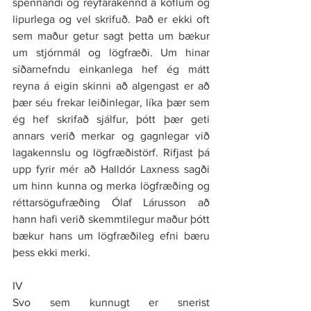
spennandi og reyfarakennd á köflum og 
lipurlega og vel skrifuð. Það er ekki oft 
sem maður getur sagt þetta um bækur 
um stjórnmál og lögfræði. Um hinar 
síðarnefndu einkanlega hef ég mátt 
reyna á eigin skinni að algengast er að 
þær séu frekar leiðinlegar, líka þær sem 
ég hef skrifað sjálfur, þótt þær geti 
annars verið merkar og gagnlegar við 
lagakennslu og lögfræðistörf. Rifjast þá 
upp fyrir mér að Halldór Laxness sagði 
um hinn kunna og merka lögfræðing og 
réttarsögufræðing Ólaf Lárusson að 
hann hafi verið skemmtilegur maður þótt 
bækur hans um lögfræðileg efni bæru 
þess ekki merki.
IV
Svo sem kunnugt er snerist 