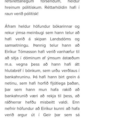
refsiréttarlegum forsendum, heldur 
hreinum pólitískum. Réttarhöldin hafi í 
raun verið pólitísk!
Áfram heldur höfundur bókarinnar og 
rekur ýmsa meinbugi sem hann telur að 
hafi verið á skipan Landsdóms og 
samsetningu. Þannig telur hann að 
Eiríkur Tómasson hafi verið vanhæfur til 
að sitja í dóminum af ýmsum ástæðum 
m.a. vegna þess að hann hafi átt 
hlutabréf í bönkum, sem urðu verðlaus í 
bankahruninu. Þá hafi hann birt grein á 
netinu, sem hafi horfið fljótlega þaðan, 
þar sem hann mun hafa rakið að 
bankahrunið væri að rekja til þess, að 
ráðherrar hefðu misbeitt valdi. Enn 
nefnir höfundur að Eiríkur kunni að hafa 
verið argur út í Geir þar sem sá 