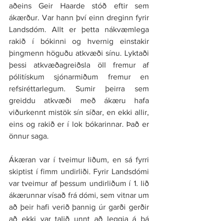
aðeins Geir Haarde stóð eftir sem 
ákærður. Var hann því einn dreginn fyrir 
Landsdóm. Allt er þetta nákvæmlega 
rakið í bókinni og hvernig einstakir 
þingmenn höguðu atkvæði sínu. Lyktaði 
þessi atkvæðagreiðsla öll fremur af 
pólitískum sjónarmiðum fremur en 
refsiréttarlegum. Sumir þeirra sem 
greiddu atkvæði með ákæru hafa 
viðurkennt mistök sín síðar, en ekki allir, 
eins og rakið er í lok bókarinnar. Það er 
önnur saga.
Ákæran var í tveimur liðum, en sá fyrri 
skiptist í fimm undirliði. Fyrir Landsdómi 
var tveimur af þessum undirliðum í 1. lið 
ákærunnar vísað frá dómi, sem vitnar um 
að þeir hafi verið þannig úr garði gerðir 
að ekki var talið unnt að leggja á þá 