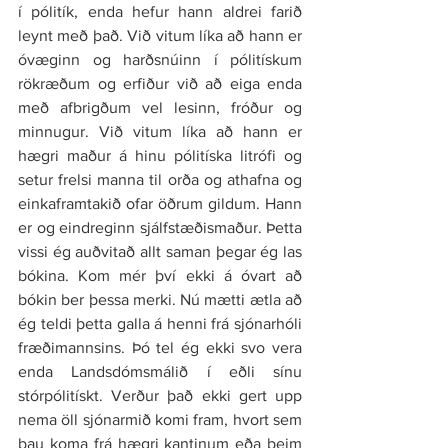
í pólitík, enda hefur hann aldrei farið 
leynt með það. Við vitum líka að hann er 
óvæginn og harðsnúinn í pólitískum 
rökræðum og erfiður við að eiga enda 
með afbrigðum vel lesinn, fróður og 
minnugur. Við vitum líka að hann er 
hægri maður á hinu pólitíska litrófi og 
setur frelsi manna til orða og athafna og 
einkaframtakið ofar öðrum gildum. Hann 
er og eindreginn sjálfstæðismaður. Þetta 
vissi ég auðvitað allt saman þegar ég las 
bókina. Kom mér því ekki á óvart að 
bókin ber þessa merki. Nú mætti ætla að 
ég teldi þetta galla á henni frá sjónarhóli 
fræðimannsins. Þó tel ég ekki svo vera 
enda Landsdómsmálið í eðli sínu 
stórpólitískt. Verður það ekki gert upp 
nema öll sjónarmið komi fram, hvort sem 
þau koma frá hægri kantinum eða þeim 