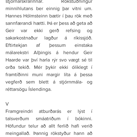
stjórnarskrárinnar. Rökstuðningur 
minnihlutans ber einnig þar vitni um. 
Hannes Hólmsteinn bætir í þau rök með 
sannfærandi hætti. Þá er þess að geta að 
Geir var ekki gerð refsing og 
sakarkostnaður lagður á ríkissjóð. 
Eftirtekjan af þessum einstaka 
málarekstri Alþingis á hendur Geir 
Haarde var því harla rýr svo vægt sé til 
orða tekið. Mér þykir ekki ólíklegt í 
framtíðinni muni margir líta á þessa 
vegferð sem blett á stjórnmála- og 
réttarsögu Íslendinga.
V
Framgreindri atburðarás er lýst í 
talsverðum smáatriðum í bókinni. 
Höfundur telur að allt ferlið hafi verið 
meingallað. Þannig rökstyður hann að 