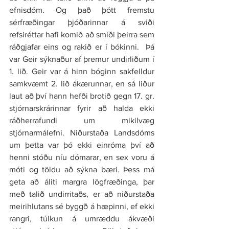
efnisdóm. Og það þótt fremstu 
sérfræðingar þjóðarinnar á sviði 
refsiréttar hafi komið að smíði þeirra sem 
ráðgjafar eins og rakið er í bókinni.  Þá 
var Geir sýknaður af þremur undirliðum í 
1. lið. Geir var á hinn bóginn sakfelldur 
samkvæmt 2. lið ákærunnar, en sá liður 
laut að því hann hefði brotið gegn 17. gr. 
stjórnarskrárinnar fyrir að halda ekki 
ráðherrafundi um mikilvæg 
stjórnarmálefni. Niðurstaða Landsdóms 
um þetta var þó ekki einróma því að 
henni stóðu níu dómarar, en sex voru á 
móti og töldu að sýkna bæri. Þess má 
geta að áliti margra lögfræðinga, þar 
með talið undirritaðs, er að niðurstaða 
meirihlutans sé byggð á hæpinni, ef ekki 
rangri, túlkun á umræddu ákvæði 