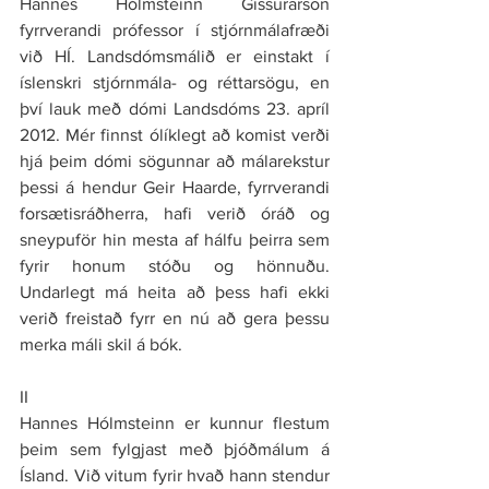
Hannes Hólmsteinn Gissurarson 
fyrrverandi prófessor í stjórnmálafræði 
við HÍ. Landsdómsmálið er einstakt í 
íslenskri stjórnmála- og réttarsögu, en 
því lauk með dómi Landsdóms 23. apríl 
2012. Mér finnst ólíklegt að komist verði 
hjá þeim dómi sögunnar að málarekstur 
þessi á hendur Geir Haarde, fyrrverandi 
forsætisráðherra, hafi verið óráð og 
sneypuför hin mesta af hálfu þeirra sem 
fyrir honum stóðu og hönnuðu. 
Undarlegt má heita að þess hafi ekki 
verið freistað fyrr en nú að gera þessu 
merka máli skil á bók.
II
Hannes Hólmsteinn er kunnur flestum 
þeim sem fylgjast með þjóðmálum á 
Ísland. Við vitum fyrir hvað hann stendur 