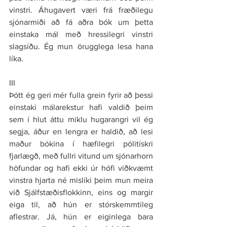
vinstri. Áhugavert væri frá fræðilegu 
sjónarmiði að fá aðra bók um þetta 
einstaka mál með hressilegri vinstri 
slagsíðu. Ég mun örugglega lesa hana 
líka.
III
Þótt ég geri mér fulla grein fyrir að þessi 
einstaki málarekstur hafi valdið þeim 
sem í hlut áttu miklu hugarangri vil ég 
segja, áður en lengra er haldið, að lesi 
maður bókina í hæfilegri pólitískri 
fjarlægð, með fullri vitund um sjónarhorn 
höfundar og hafi ekki úr hófi viðkvæmt 
vinstra hjarta né mislíki þeim mun meira 
við Sjálfstæðisflokkinn, eins og margir 
eiga til, að hún er stórskemmtileg 
aflestrar. Já, hún er eiginlega bara 