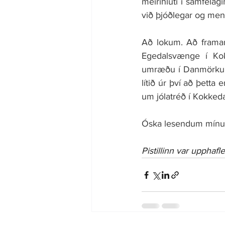
meirihluti í samféla
við þjóðlegar og men
Að lokum. Að framan e
Egedalsvænge í Kokk
umræðu í Danmörku u
lítið úr því að þett
um jólatréð í Kokked
Óska lesendum mínum
Pistillinn var upphafl