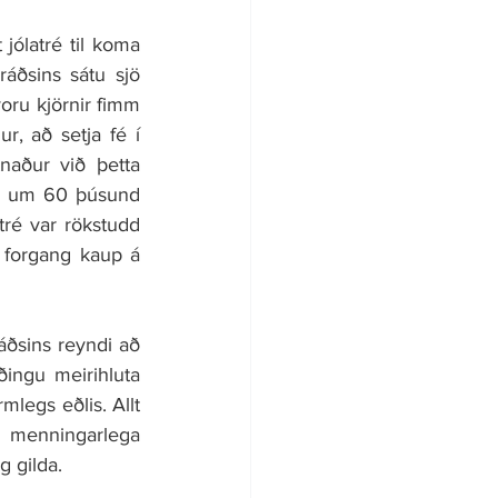
jólatré til koma 
áðsins sátu sjö 
oru kjörnir fimm 
, að setja fé í 
aður við þetta 
ð um 60 þúsund 
ré var rökstudd 
 forgang kaup á 
áðsins reyndi að 
ingu meirihluta 
mlegs eðlis. Allt 
 menningarlega 
g gilda.