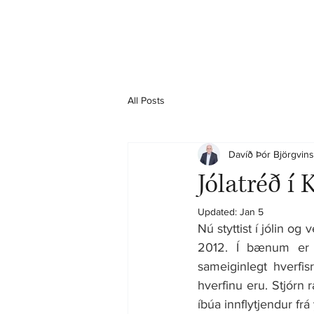
All Posts
Davíð Þór Björgvin
Jólatréð í
Updated:
Jan 5
Nú styttist í jólin og
2012. Í bænum er 
sameiginlegt hverfi
hverfinu eru. Stjórn r
íbúa innflytjendur f