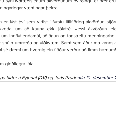
ginu sýni lýðræðislegum ákvörðunum óvirðingu ef þær eru
ningarlegar væntingar þeirra.
r lýst því sem virtist í fyrstu lítilfjörleg ákvörðun stjórn
edal um að kaupa ekki jólatré. Þessi ákvörðun leiddi
m innflytjendamál, aðlögun og togstreitu menningarheim
a er snúin umræða og viðkvæm. Samt sem áður má kannski
al sé dæmi um hvernig ein fjöður verður að fimm hænum!
 gleðilegra jóla.
ega birtur á Eyjunni (DV) og Juris Prude
ntia 
10. desember 