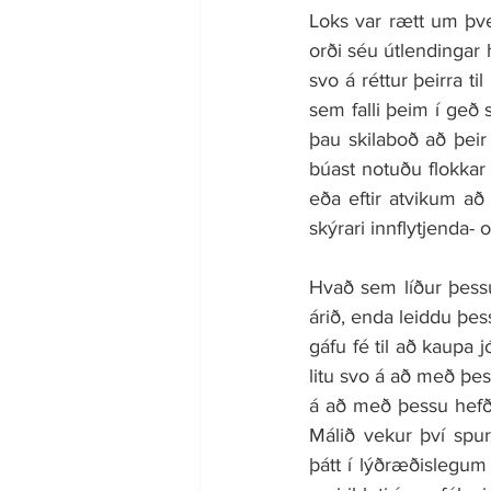
Loks var rætt um þve
orði séu útlendingar hv
svo á réttur þeirra t
sem falli þeim í geð 
þau skilaboð að þeir 
búast notuðu flokka
eða eftir atvikum a
skýrari innflytjenda-
Hvað sem líður þessu
árið, enda leiddu þes
gáfu fé til að kaupa 
litu svo á að með þess
á að með þessu hefði 
Málið vekur því spur
þátt í lýðræðislegum 