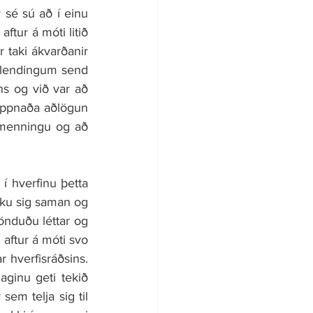
sé sú að í einu 
ftur á móti litið 
 taki ákvarðanir 
útlendingum send 
ns og við var að 
ppnaða aðlögun 
 menningu og að 
 hverfinu þetta 
óku sig saman og 
önduðu léttar og 
aftur á móti svo 
 hverfisráðsins. 
ginu geti tekið 
em telja sig til 