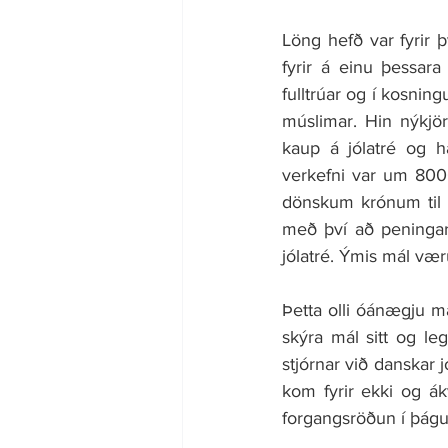
Löng hefð var fyrir þ
fyrir á einu þessara
fulltrúar og í kosnin
múslimar. Hin nýkjö
kaup á jólatré og h
verkefni var um 800
dönskum krónum til t
með því að peningar 
jólatré. Ýmis mál vær
Þetta olli óánægju ma
skýra mál sitt og le
stjórnar við danskar jó
kom fyrir ekki og á
forgangsröðun í þágu