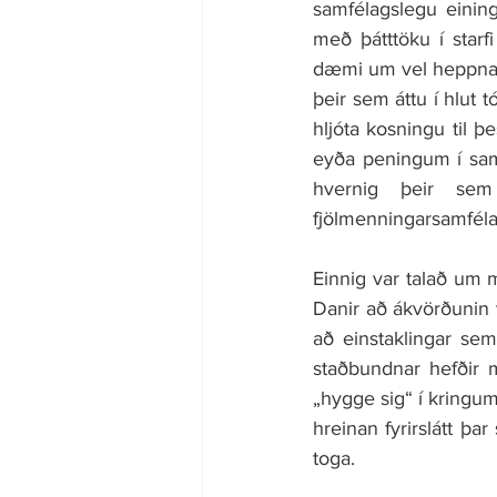
samfélagslegu einin
með þátttöku í starf
dæmi um vel heppnað
þeir sem áttu í hlut t
hljóta kosningu til 
eyða peningum í same
hvernig þeir sem 
fjölmenningarsamfélag
Einnig var talað um
Danir að ákvörðunin v
að einstaklingar sem 
staðbundnar hefðir m
„hygge sig“ í kringum
hreinan fyrirslátt þ
toga.