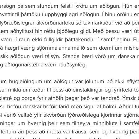
rsögn þá sem stundum felst í kröfu um aðlögun. Hún er 
attir til þátttöku í uppbyggilegri aðlögun. Í hinu orðinu er a
il lýðræðislegrar ákvörðunartöku sé takmarkaður við að þeir
sem aðhylltust hin réttu þjóðlegu gildi. Með þessu væri 
væru í raun ekki fullgildir þátttakendur í samfélaginu. Ei
r á hægri væng stjórnmálanna málið sem dæmi um mishe
ð slík aðlögun væri tálsýn. Standa bæri vörð um danska
 og aðlögunarstefna væri nauðsynleg.
m hugleiðingum um aðlögun var jólunum þó ekki aflýst í
sar miklu umræður til þess að einstaklingar og fyrirtæki t
jólatré og borga fyrir athöfn þegar það var tendrað. Ýmsir 
u hefðu danskar hefðir farið með sigur af hólmi. Aðrir litu 
verið valtað yfir ákvörðun lýðræðislega kjörinnar stjórnar
ningar um hvernig þeir sem tilheyra minnihluta í samféla
ferlum án þess að mæta vantrausti, sem og hvernig þeir s