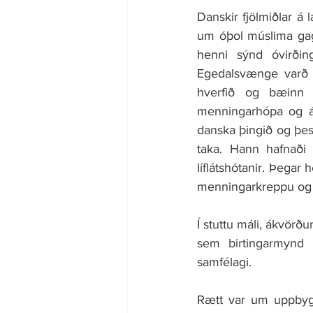
Danskir fjölmiðlar á
um óþol múslima gag
henni sýnd óvirðin
Egedalsvænge varð b
hverfið og bæinn o
menningarhópa og áhr
danska þingið og þess
taka. Hann hafnaði 
líflátshótanir. Þegar
menningarkreppu og á
Í stuttu máli, ákvörð
sem birtingarmynd
samfélagi.
Rætt var um uppbygg