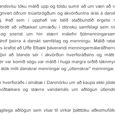
 landsvísu tóku málið upp og töldu sumir að um væri að 
nvart öðrum trúarbrögðum og ákvörðunina árás á dans
g. Það sem í upphafi var talið staðbundið ergelsi n
rátt að víðtækari umræðu í dönsku samfélagi sem náði 
g snerist um hin stærri málefni fjölmenningarsamfé
if þeirra á danskt samfélag og menningu. Málið rataði 
 krafist að Uffe Elbæk þáverandi menningarmálaráðherra lé
því að blanda sér í ákvörðun hverfisráðsins og mátti í
 hér var komið sögu var málið í huga margra orðið táknmynd
tök milli danskrar menningar og „útlenskrar“ menningar.
un hverfisráðs í smábæ í Danmörku um að kaupa ekki jólatr
 víðtækara og stærra vandamáls um aðlögun útlendi
ilega aðlögun sem vísar til virkar þátttöku aðkomufólk