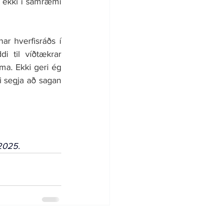
 ekki í samræmi 
ar hverfisráðs í 
 til víðtækrar 
a. Ekki geri ég 
 segja að sagan 
2025.