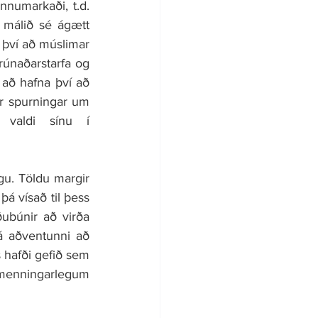
umarkaði, t.d. 
 málið sé ágætt 
ví að múslimar 
trúnaðarstarfa og 
að hafna því að 
r spurningar um 
 valdi sínu í 
. Töldu margir 
á vísað til þess 
ðubúnir að virða 
á aðventunni að 
 hafði gefið sem 
 menningarlegum 