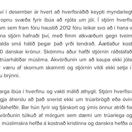
ví í desember ár hvert að hverfisráðið keypti myndarlegt 
 opnu svæða fyrir íbúa að njóta um jól. Í stjórn hverfisr
gum sem fram fóru haustið 2012 fóru leikar svo að í hana v
rna stjórn hafnaði því, með fimm atkvæðum gegn tveimur
alda smá hátíð þegar það yrði tendrað. Áætlaður kostn
0 danskar krónur. Skömmu áður hafði stjórnin ráðstafa
rúarhátíðar múslima. Ákvörðunin um að kaupa ekki jólat
væru af skornum skammti og stjórnin vildi ekki setja í
u brýnni.
rga íbúa í hverfinu og vakti málið athygli. Stjórn hverfisr
ggja áherslu að það snerist ekki um trúarbrögð eða óvirð
lahefðir. Bar hún fyrir sig fjárskort og ýmis önnur atriði for
kvörðunin túlkuð af mörgum sem dæmi um trúarlega og
 múslimskra hefða á kostnað kristinna og danskra hefða o