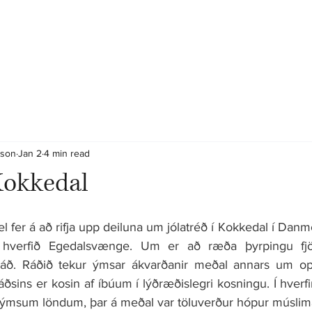
sson
Jan 2
4 min read
 Kokkedal
 vel fer á að rifja upp deiluna um jólatréð í Kokkedal í Dan
hverfið Egedalsvænge. Um er að ræða þyrpingu fjöl
sráð. Ráðið tekur ýmsar ákvarðanir meðal annars um op
áðsins er kosin af íbúum í lýðræðislegri kosningu. Í hverfin
rá ýmsum löndum, þar á meðal var töluverður hópur múslim