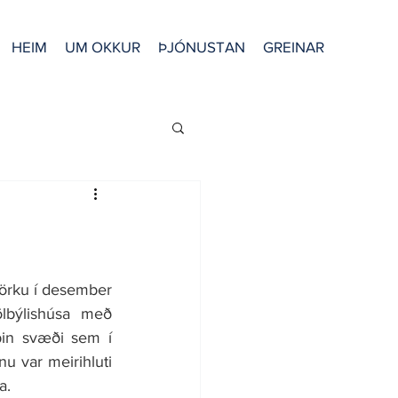
HEIM
UM OKKUR
ÞJÓNUSTAN
GREINAR
mörku í desember 
býlishúsa með 
in svæði sem í 
u var meirihluti 
a.