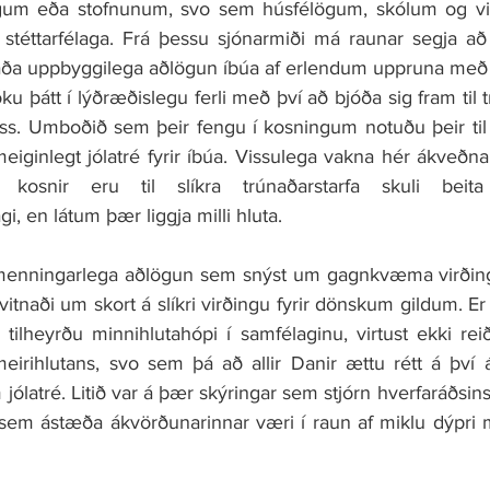
gum eða stofnunum, svo sem húsfélögum, skólum og vinn
i stéttarfélaga. Frá þessu sjónarmiði má raunar segja að
a uppbyggilega aðlögun íbúa af erlendum uppruna með þ
óku þátt í lýðræðislegu ferli með því að bjóða sig fram til 
þess. Umboðið sem þeir fengu í kosningum notuðu þeir til 
iginlegt jólatré fyrir íbúa. Vissulega vakna hér ákveðna
kosnir eru til slíkra trúnaðarstarfa skuli beita
i, en látum þær liggja milli hluta.
 menningarlega aðlögun sem snýst um gagnkvæma virðingu
itnaði um skort á slíkri virðingu fyrir dönskum gildum. Er þ
tilheyrðu minnihlutahópi í samfélaginu, virtust ekki rei
eirihlutans, svo sem þá að allir Danir ættu rétt á því 
 jólatré. Litið var á þær skýringar sem stjórn hverfaráðsins
ar sem ástæða ákvörðunarinnar væri í raun af miklu dýpri