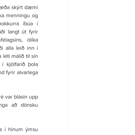
ræða skýrt dæmi 
ka menningu og 
okkurra íbúa í 
langt út fyrir 
lagsins, ólíka 
alla leið inn í 
ti málið til sín 
 kjölfarið þola 
 fyrir alvarlega 
é var blásin upp 
nga að dönsku 
s í hinum ýmsu 