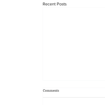
Recent Posts
Um erfðarétt að
Comments
séreignarlífeyrissparnaði
Hinn 29. apríl sl. var kveðinn upp