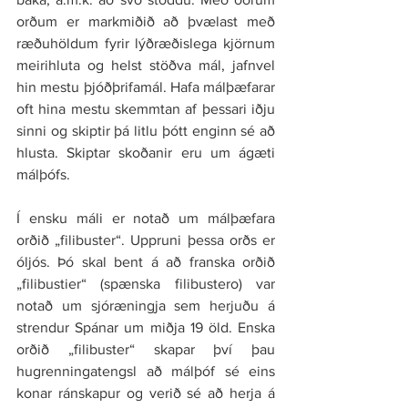
orðum er markmiðið að þvælast með 
ræðuhöldum fyrir lýðræðislega kjörnum 
meirihluta og helst stöðva mál, jafnvel 
hin mestu þjóðþrifamál. Hafa málþæfarar 
oft hina mestu skemmtan af þessari iðju 
sinni og skiptir þá litlu þótt enginn sé að 
hlusta. Skiptar skoðanir eru um ágæti 
málþófs.
Í ensku máli er notað um málþæfara 
orðið „filibuster“. Uppruni þessa orðs er 
óljós. Þó skal bent á að franska orðið 
„filibustier“ (spænska filibustero) var 
notað um sjóræningja sem herjuðu á 
strendur Spánar um miðja 19 öld. Enska 
orðið „filibuster“ skapar því þau 
hugrenningatengsl að málþóf sé eins 
konar ránskapur og verið sé að herja á 