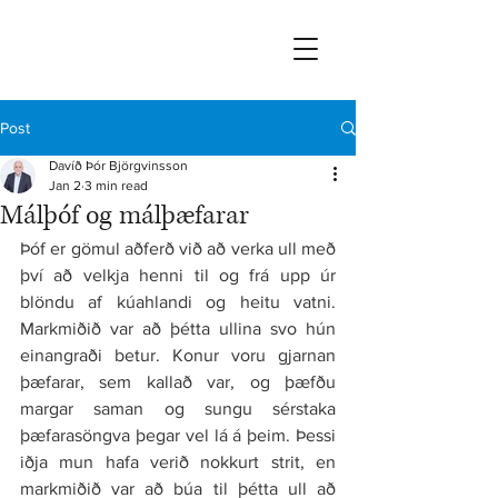
Post
Davíð Þór Björgvinsson
Jan 2
3 min read
Málþóf og málþæfarar
Þóf er gömul aðferð við að verka ull með 
því að velkja henni til og frá upp úr 
blöndu af kúahlandi og heitu vatni. 
Markmiðið var að þétta ullina svo hún 
einangraði betur. Konur voru gjarnan 
þæfarar, sem kallað var, og þæfðu 
margar saman og sungu sérstaka 
þæfarasöngva þegar vel lá á þeim. Þessi 
iðja mun hafa verið nokkurt strit, en 
markmiðið var að búa til þétta ull að 