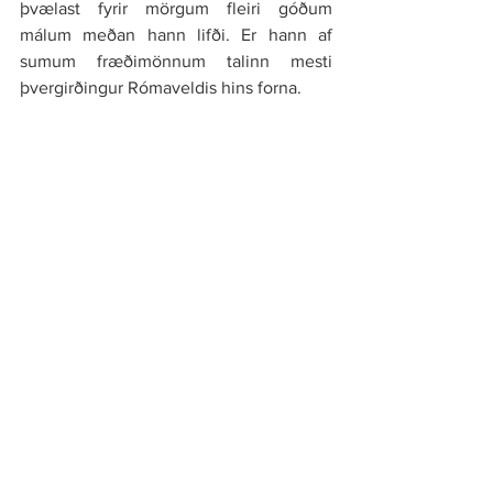
þvælast fyrir mörgum fleiri góðum 
málum meðan hann lifði. Er hann af 
sumum fræðimönnum talinn mesti 
þvergirðingur Rómaveldis hins forna.
Pistillinn var áður birtur á Eyjunni (DV) og 
Juris Prudentia 25. júní 2025.
See All
Recent Posts