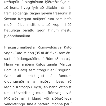
ræðupúlt í þinghúsum lýðræðisríkja til 
að koma í veg fyrir að tiltekin mál nái 
fram að ganga. Sagan geymir frásagnir af 
ýmsum frægum málþæfurum sem hafa 
með málbein sitt eitt að vopni háð 
hetjulega baráttu gegn hinum mestu 
þjóðþrifamálum.
Frægasti málþæfari Rómaveldis var Kató 
yngri (Cato Minor) (95 til 46 
f.kr
.) sem átti 
sæti í öldungaráðinu í Róm (Senatus). 
Hann var afabarn Katós gamla (Marcus 
Porcius Cato) sem frægur er í sögunni 
fyrir að þrástagast á fundum 
öldungaráðsins á nauðsyn þess að 
leggja Karþagó í eyði, en hann óttaðist 
um stórveldishagsmuni Rómverja við 
Miðjarðarhaf í bland við siðferðilega 
vandlætingu sína á hátterni manna þar í 