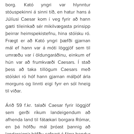
borg. Kató yngri var hlynntur 
stóuspekinni á sinni tíð, en hatur hans á 
Júlíusi Caesar kom í veg fyrir að hann 
gæti tileinkað sér mikilvægasta prinsipp 
þeirrar heimspekistefnu, hina stóísku ró. 
Frægt er að Kató yngri þæfði gjarnan 
mál ef hann var á móti löggjöf sem til 
umræðu var í öldungaráðinu, einkum ef 
hún var að frumkvæði Caesars. Í stað 
þess að taka tillögum Caesars með 
stóískri ró hóf hann gjarnan málþóf árla 
morguns og linnti eigi fyrr en sól hneig 
til viðar.
Árið 59 
f.kr
. talaði Caesar fyrir löggjöf 
sem gerði ríkum landeigendum að 
afhenda land til fátækari borgara Rómar, 
en þá höfðu mál þróast þannig að 
landareignir höfðu safnast á fárra hendur 