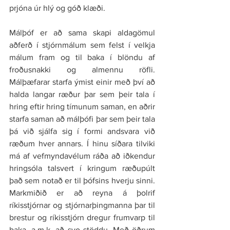
prjóna úr hlý og góð klæði.
Málþóf er að sama skapi aldagömul 
aðferð í stjórnmálum sem felst í velkja 
málum fram og til baka í blöndu af 
froðusnakki og almennu röfli. 
Málþæfarar starfa ýmist einir með því að 
halda langar ræður þar sem þeir tala í 
hring eftir hring tímunum saman, en aðrir 
starfa saman að málþófi þar sem þeir tala 
þá við sjálfa sig í formi andsvara við 
ræðum hver annars. Í hinu síðara tilviki 
má af vefmyndavélum ráða að iðkendur 
hringsóla talsvert í kringum ræðupúlt 
það sem notað er til þófsins hverju sinni. 
Markmiðið er að reyna á þolrif 
ríkisstjórnar og stjórnarþingmanna þar til 
brestur og ríkisstjórn dregur frumvarp til 
baka, a.m.k. að svo stöddu. Með öðrum 