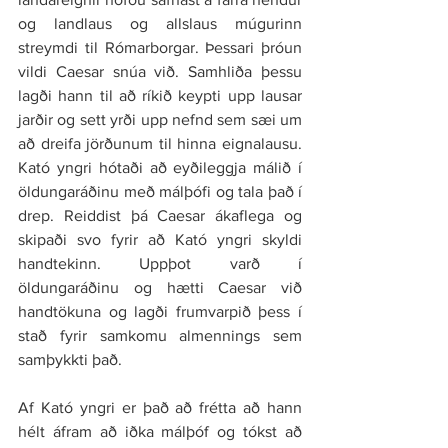
og landlaus og allslaus múgurinn 
streymdi til Rómarborgar. Þessari þróun 
vildi Caesar snúa við. Samhliða þessu 
lagði hann til að ríkið keypti upp lausar 
jarðir og sett yrði upp nefnd sem sæi um 
að dreifa jörðunum til hinna eignalausu. 
Kató yngri hótaði að eyðileggja málið í 
öldungaráðinu með málþófi og tala það í 
drep. Reiddist þá Caesar ákaflega og 
skipaði svo fyrir að Kató yngri skyldi 
handtekinn. Uppþot varð í 
öldungaráðinu og hætti Caesar við 
handtökuna og lagði frumvarpið þess í 
stað fyrir samkomu almennings sem 
samþykkti það.
Af Kató yngri er það að frétta að hann 
hélt áfram að iðka málþóf og tókst að 