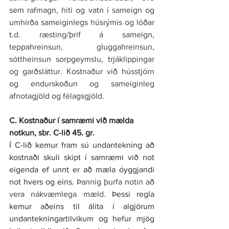
sem rafmagn, hiti og vatn í sameign og 
umhirða sameiginlegs húsrýmis og lóðar 
t.d. ræsting/þrif á sameign, 
teppahreinsun, gluggahreinsun, 
sóttheinsun sorpgeymslu, trjáklippingar 
og garðsláttur. Kostnaður við hússtjórn 
og endurskoðun og sameiginleg 
afnotagjöld og félagsgjöld.
C. Kostnaður í samræmi við mælda 
notkun, sbr. C-lið 45. gr.
Í C-lið kemur fram sú undantekning að 
kostnaði skuli skipt í samræmi við not 
eigenda ef unnt er að mæla óyggjandi 
not hvers og eins. 
Þannig þurfa notin að 
vera nákvæmlega mæld. 
Þessi regla 
kemur aðeins til álita í algjörum 
undantekningartilvikum og hefur mjög 