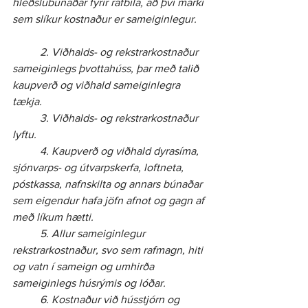
hleðslubúnaðar fyrir rafbíla, að því marki 
sem slíkur kostnaður er sameiginlegur.
	2. Viðhalds- og rekstrarkostnaður 
sameiginlegs þvottahúss, þar með talið 
kaupverð og viðhald sameiginlegra 
tækja.
	3. Viðhalds- og rekstrarkostnaður 
lyftu.
	4. Kaupverð og viðhald dyrasíma, 
sjónvarps- og útvarpskerfa, loftneta, 
póstkassa, nafnskilta og annars búnaðar 
sem eigendur hafa jöfn afnot og gagn af 
með líkum hætti.
	5. Allur sameiginlegur 
rekstrarkostnaður, svo sem rafmagn, hiti 
og vatn í sameign og umhirða 
sameiginlegs húsrýmis og lóðar.
	6. Kostnaður við hússtjórn og 