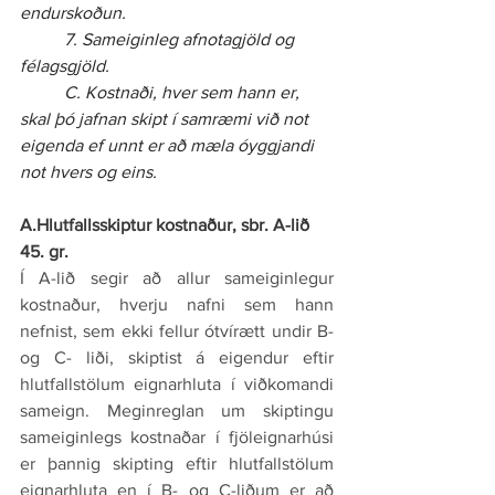
endurskoðun.
	7. Sameiginleg afnotagjöld og 
félagsgjöld.
	C. Kostnaði, hver sem hann er, 
skal þó jafnan skipt í samræmi við not 
eigenda ef unnt er að mæla óyggjandi 
not hvers og eins.
A.Hlutfallsskiptur kostnaður, sbr. A-lið 
45. gr.
Í A-lið segir að allur sameiginlegur 
kostnaður, hverju nafni sem hann 
nefnist, sem ekki fellur ótvírætt undir B- 
og C- liði, skiptist á eigendur eftir 
hlutfallstölum eignarhluta í viðkomandi 
sameign. Meginreglan um skiptingu 
sameiginlegs kostnaðar í fjöleignarhúsi 
er þannig skipting eftir hlutfallstölum 
eignarhluta en í B- og C-liðum er að 