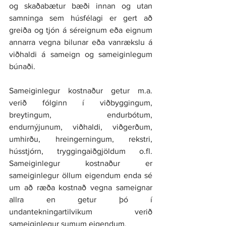
og skaðabætur bæði innan og utan 
samninga sem húsfélagi er gert að 
greiða og tjón á séreignum eða eignum 
annarra vegna bilunar eða vanrækslu á 
viðhaldi á sameign og sameiginlegum 
búnaði.
Sameiginlegur kostnaður getur m.a. 
verið fólginn í viðbyggingum, 
breytingum, endurbótum, 
endurnýjunum, viðhaldi, viðgerðum, 
umhirðu, hreingerningum, rekstri, 
hússtjórn, tryggingaiðgjöldum o.fl. 
Sameiginlegur kostnaður er 
sameiginlegur öllum eigendum enda sé 
um að ræða kostnað vegna sameignar 
allra en getur þó í 
undantekningartilvikum verið 
sameiginlegur sumum eigendum.