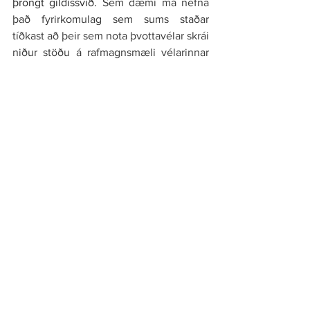
þröngt gildissvið. 
Sem dæmi má nefna 
það fyrirkomulag sem sums staðar 
tíðkast að þeir sem nota þvottavélar skrái 
niður stöðu á rafmagnsmæli vélarinnar 
við hvern þvott. Á grundvelli slíkra 
mælinga greiða eigendur síðan fyrir það 
rafmagn sem þeir nota, þ.e. í samræmi 
við fjölda kílówattstunda.
Sérkostnaður eigenda
Sem dæmi má nefna allt
innra byrði 
umliggjandi veggja, gólfa og lofta, þar á 
meðal einangrun. Öll tæki, búnaður og 
þess háttar inni í séreignarhluta, þótt 
tengd séu sameiginlegu kerfi eða 
lögnum.
 Sá hluti gluggaumbúnaðar sem 
er inni í séreign (þ.e. sá hlut sem liggur 
innan glers), svo og gler í gluggum og 
hurðum. Hurðir sem skilja séreign frá 