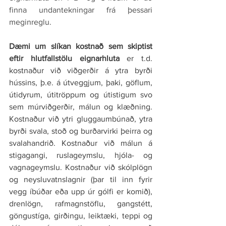
finna undantekningar frá þessari 
meginreglu.
Dæmi um slíkan kostnað sem skiptist 
eftir hlutfallstölu eignarhluta
 er t.d. 
kostnaður við viðgerðir á ytra byrði 
hússins, þ.e. á útveggjum, þaki, göflum, 
útidyrum, útitröppum og útistigum svo 
sem múrviðgerðir, málun og klæðning. 
Kostnaður við ytri gluggaumbúnað, ytra 
byrði svala, stoð og burðarvirki þeirra og 
svalahandrið. Kostnaður við málun á 
stigagangi, ruslageymslu, hjóla- og 
vagnageymslu. Kostnaður við skólplögn 
og neysluvatnslagnir (þar til inn fyrir 
vegg íbúðar eða upp úr gólfi er komið), 
drenlögn, rafmagnstöflu, gangstétt, 
göngustíga, girðingu, leiktæki, teppi og 