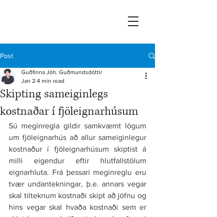
Post
Guðfinna Jóh. Guðmundsdóttir
Jan 2
4 min read
Skipting sameiginlegs
kostnaðar í fjöleignarhúsum
Sú meginregla gildir samkvæmt lögum 
um fjöleignarhús að allur sameiginlegur 
kostnaður í fjöleignarhúsum skiptist á 
milli eigendur eftir hlutfallstölum 
eignarhluta. Frá þessari meginreglu eru 
tvær undantekningar, þ.e. annars vegar 
skal tilteknum kostnaði skipt að jöfnu og 
hins vegar skal hvaða kostnaði sem er 