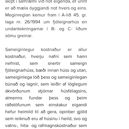
skipt í samræmi við not eigenda, ef unnt 
er að mæla óyggjandi not hvers og eins. 
Meginreglan kemur fram í A-lið 45. gr. 
laga nr. 26/1994 um fjöleignarhús en 
undantekningarnar í B- og C- liðum 
sömu greinar.
Sameiginlegur kostnaður er allur 
kostnaður, hverju nafni sem hann 
nefnist, sem snertir sameign 
fjöleignarhúss, bæði innan húss og utan, 
sameiginlega lóð þess og sameiginlegan 
búnað og lagnir, sem leiðir af löglegum 
ákvörðunum stjórnar húsfélagsins, 
almenns fundar þess og þeim 
ráðstöfunum sem einstakur eigandi 
hefur heimild til að gera, opinber gjöld 
sem reiknuð eru af húsinu í heild, svo og 
vatns-, hita- og rafmagnskostnaður sem 