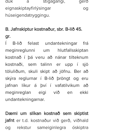
dúk á stigagangi, gerð 
eignaskiptayfirlýsingar og 
húseigendatryggingu.
B. Jafnskiptur kostnaður, sbr. B-lið 45. 
gr.
Í B-lið felast undantekningar frá 
meginreglunni um hlutfallsskiptan 
kostnað í þá veru að nánar tilteknum 
kostnaði, sem talinn er upp í sjö 
töluliðum, skuli skipt að jöfnu. Ber að 
skýra reglurnar í B-lið þröngt og eru 
jafnan líkur á því í vafatilvikum að 
meginreglan eigi við en ekki 
undantekningarnar.
Dæmi um slíkan kostnað sem skiptist 
jafnt 
er t.d. kostnaður við gerð, viðhald 
og rekstur sameiginlegra óskiptra 