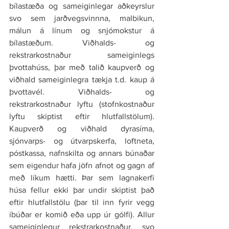
bílastæða og sameiginlegar aðkeyrslur 
svo sem jarðvegsvinnna, malbikun, 
málun á línum og snjómokstur á 
bílastæðum. Viðhalds- og 
rekstrarkostnaður sameiginlegs 
þvottahúss, þar með talið kaupverð og 
viðhald sameiginlegra tækja t.d. kaup á 
þvottavél. Viðhalds- og 
rekstrarkostnaður lyftu (stofnkostnaður 
lyftu skiptist eftir hlutfallstölum). 
Kaupverð og viðhald dyrasíma, 
sjónvarps- og útvarpskerfa, loftneta, 
póstkassa, nafnskilta og annars búnaðar 
sem eigendur hafa jöfn afnot og gagn af 
með líkum hætti. Þar sem lagnakerfi 
húsa fellur ekki þar undir skiptist það 
eftir hlutfallstölu (þar til inn fyrir vegg 
íbúðar er komið eða upp úr gólfi). Allur 
sameiginlegur rekstrarkostnaður, svo 