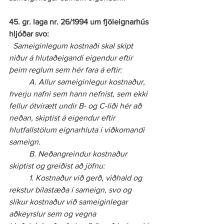
45. gr. laga nr. 26/1994 um fjöleignarhús 
hljóðar svo:
Sameiginlegum kostnaði skal skipt 
niður á hlutaðeigandi eigendur eftir 
þeim reglum sem hér fara á eftir:
	A. Allur sameiginlegur kostnaður, 
hverju nafni sem hann nefnist, sem ekki 
fellur ótvírætt undir B- og C-liði hér að 
neðan, skiptist á eigendur eftir 
hlutfallstölum eignarhluta í viðkomandi 
sameign.
	B. Neðangreindur kostnaður 
skiptist og greiðist að jöfnu:
	1. Kostnaður við gerð, viðhald og 
rekstur bílastæða í sameign, svo og 
slíkur kostnaður við sameiginlegar 
aðkeyrslur sem og vegna 