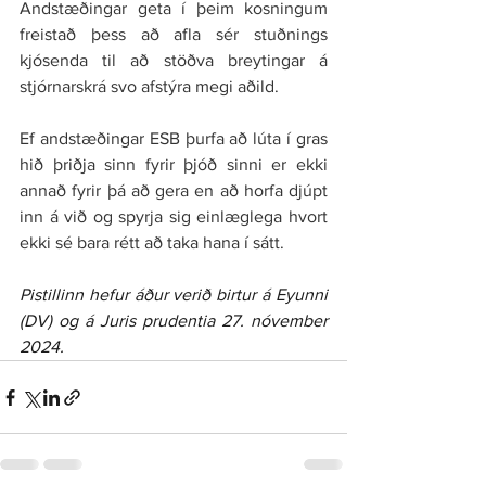
Andstæðingar geta í þeim kosningum 
freistað þess að afla sér stuðnings 
kjósenda til að stöðva breytingar á 
stjórnarskrá svo afstýra megi aðild.
Ef andstæðingar ESB þurfa að lúta í gras 
hið þriðja sinn fyrir þjóð sinni er ekki 
annað fyrir þá að gera en að horfa djúpt 
inn á við og spyrja sig einlæglega hvort 
ekki sé bara rétt að taka hana í sátt.
Pistillinn hefur áður verið birtur á Eyunni 
(DV) og á Juris prudentia 27. nóvember 
2024.