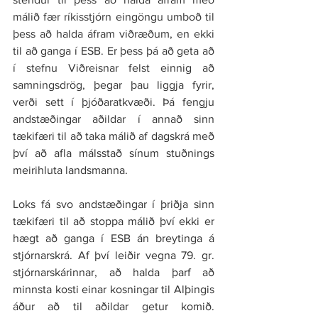
málið fær ríkisstjórn eingöngu umboð til 
þess að halda áfram viðræðum, en ekki 
til að ganga í ESB. Er þess þá að geta að 
í stefnu Viðreisnar felst einnig að 
samningsdrög, þegar þau liggja fyrir, 
verði sett í þjóðaratkvæði. Þá fengju 
andstæðingar aðildar í annað sinn 
tækifæri til að taka málið af dagskrá með 
því að afla málsstað sínum stuðnings 
meirihluta landsmanna.
Loks fá svo andstæðingar í þriðja sinn 
tækifæri til að stoppa málið því ekki er 
hægt að ganga í ESB án breytinga á 
stjórnarskrá. Af því leiðir vegna 79. gr. 
stjórnarskárinnar, að halda þarf að 
minnsta kosti einar kosningar til Alþingis 
áður að til aðildar getur komið. 