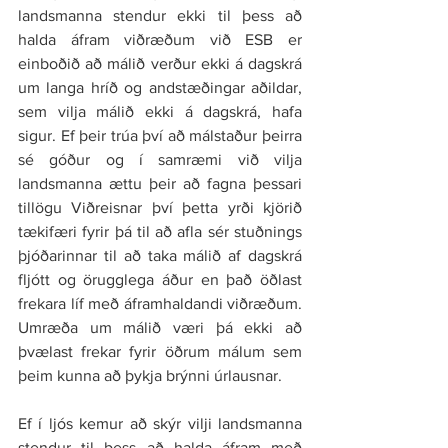
landsmanna stendur ekki til þess að 
halda áfram viðræðum við ESB er 
einboðið að málið verður ekki á dagskrá 
um langa hríð og andstæðingar aðildar, 
sem vilja málið ekki á dagskrá, hafa 
sigur. Ef þeir trúa því að málstaður þeirra 
sé góður og í samræmi við vilja 
landsmanna ættu þeir að fagna þessari 
tillögu Viðreisnar því þetta yrði kjörið 
tækifæri fyrir þá til að afla sér stuðnings 
þjóðarinnar til að taka málið af dagskrá 
fljótt og örugglega áður en það öðlast 
frekara líf með áframhaldandi viðræðum. 
Umræða um málið væri þá ekki að 
þvælast frekar fyrir öðrum málum sem 
þeim kunna að þykja brýnni úrlausnar.
Ef í ljós kemur að skýr vilji landsmanna 
stendur til þess að halda áfram með 