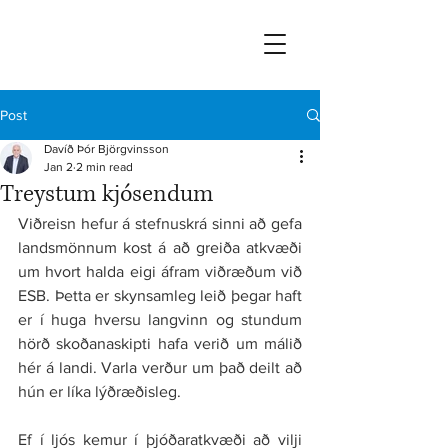
Post
Davíð Þór Björgvinsson
Jan 2
2 min read
Treystum kjósendum
Viðreisn hefur á stefnuskrá sinni að gefa 
landsmönnum kost á að greiða atkvæði 
um hvort halda eigi áfram viðræðum við 
ESB. Þetta er skynsamleg leið þegar haft 
er í huga hversu langvinn og stundum 
hörð skoðanaskipti hafa verið um málið 
hér á landi. Varla verður um það deilt að 
hún er líka lýðræðisleg.
Ef í ljós kemur í þjóðaratkvæði að vilji 